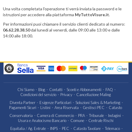
Una volta completata l'operazione ti verrà inviata la password e le
istruzioni per accedere alla piattaforma
MyTuttoVisure.it
.
Per informazioni puoi chiamare il servizio clienti dedicato al numero:
06.62.28.38.50
dal lunedi al venerdi, dalle 09:00 alle 13:00 e dalle
14:00 alle 18:00.
Chi Siamo
Blog
Contatti
Sconti e Abbonamenti
FAQ
Condizioni del servizio
Privacy
Cancellazione Maling
Diventa Partner
Esigenze Particolari
Soluzioni Sales & Marketing
Pagamenti Sicuri
Listini
Area Riservata
Gestisci PEC
Catasto
Conservatoria
Camera di Commercio
PRA
Tribunale
Indagini
Usura e Anatocismo Bancario
Comune
Centrale Rischi
Equitalia / Ag. Entrate
INPS
PEC
Catasto Tavolare
Telemaco