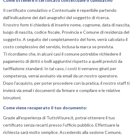
Come ottenere il certificato contestuale o cumulativo
c
Il certificato comulativo o Contestuale è reperibile partendo
la
s
dall’indicazione dei dati anagrafici del soggetto di ricerca.
r
Il nostro form ti chiederà di inserire nome, cognome, data di nascita,
la
luogo di nascita, codice fiscale, Provincia e Comune di residenza del
c
soggetto. A seguito del completamento del form, verrà calcolato il
l
costo complessivo del servizio, inclusa la marca se prevista.
s
ci
Ti ricordiamo che, in alcuni casi il comune potrebbe richiedere il
i
pagamento di diritti o bolli aggiuntivi rispetto a quelli previsti da
di
tariffazione standard. In tal caso, i costi ti verranno girati per
po
competenza, verrai avvisato via email da un nostro operatore.
l
Dopo l’acquisto, per poter procedere con la pratica, il nostro staff ti
s
d
invierà via email i documenti da firmare e compilare e le relative
f
istruzioni.
e
Come viene recuperato il tuo documento:
la
n
Grazie all’esperienza di TuttoVisure.it, potrai ottenere il tuo
L
certificato senza recarti presso l’ufficio pubblico. Effettuare la
i
i
richiesta sarà molto semplice. Accedendo alla sezione Comune,