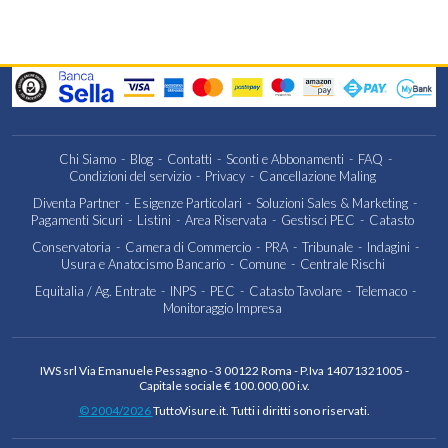
Chi Siamo
Blog
Contatti
Sconti e Abbonamenti
FAQ
Condizioni del servizio
Privacy
Cancellazione Maling
Diventa Partner
Esigenze Particolari
Soluzioni Sales & Marketing
Pagamenti Sicuri
Listini
Area Riservata
Gestisci PEC
Catasto
Conservatoria
Camera di Commercio
PRA
Tribunale
Indagini
Usura e Anatocismo Bancario
Comune
Centrale Rischi
Equitalia / Ag. Entrate
INPS
PEC
Catasto Tavolare
Telemaco
Monitoraggio Impresa
IWS srl Via Emanuele Pessagno - 3 00122 Roma - P.Iva 14071321005 -
Capitale sociale € 100.000,00 i.v.
© 2004/2026
TuttoVisure.it. Tutti i diritti sono riservati.