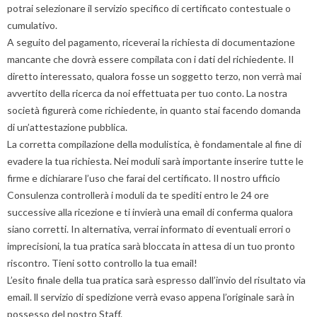
n
potrai selezionare il servizio specifico di certificato contestuale o
d
cumulativo.
p
A seguito del pagamento, riceverai la richiesta di documentazione
v
mancante che dovrà essere compilata con i dati del richiedente. Il
a
s
diretto interessato, qualora fosse un soggetto terzo, non verrà mai
d
avvertito della ricerca da noi effettuata per tuo conto. La nostra
c
società figurerà come richiedente, in quanto stai facendo domanda
i
di un’attestazione pubblica.
c
La corretta compilazione della modulistica, è fondamentale al fine di
si
e
evadere la tua richiesta. Nei moduli sarà importante inserire tutte le
la
firme e dichiarare l’uso che farai del certificato. Il nostro ufficio
r
Consulenza controllerà i moduli da te spediti entro le 24 ore
Il
successive alla ricezione e ti invierà una email di conferma qualora
c
siano corretti. In alternativa, verrai informato di eventuali errori o
h
v
imprecisioni, la tua pratica sarà bloccata in attesa di un tuo pronto
d
riscontro. Tieni sotto controllo la tua email!
6
L’esito finale della tua pratica sarà espresso dall’invio del risultato via
m
email. ll servizio di spedizione verrà evaso appena l’originale sarà in
possesso del nostro Staff.