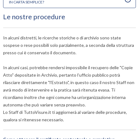
dalla pubblica amministrazione.
u
IN CARTA SEMPLICE?
e, spesso, certificate.
d
r
Le nostre procedure
d
p
l
In alcuni distretti, le ricerche storiche o di archivio sono state
A
d
sospese o rese possibili solo parzialmente, a seconda della struttura
C
presso cui è conservato il documento.
Q
t
In alcuni casi, potrebbe rendersi impossibile il recupero delle "Copie
d
Atto" depositate in Archivio, pertanto l’ufficio pubblico potrà
c
r
rilasciare direttamente "l’Estratto", in questo caso il nostro Staff non
al
avrà modo di intervenire e la pratica sarà ritenuta evasa. Ti
s
ricordiamo inoltre che ogni comune ha un’organizzazione interna
i
autonoma che può variare senza preavviso.
p
Lo Staff di TuttoVisure.it ti aggiornerà al variare delle procedure,
i
r
qualora si ritenesse necessario.
al
m
s