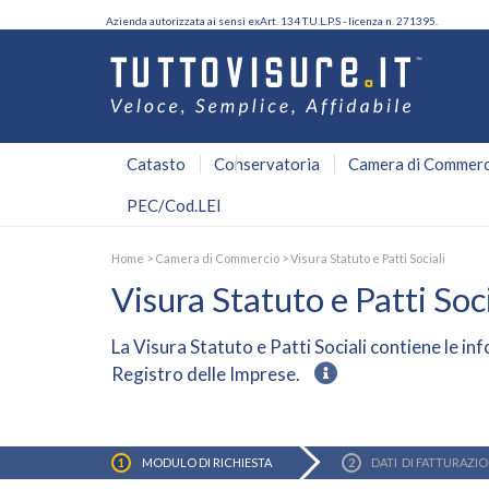
Azienda autorizzata ai sensi exArt. 134 T.U.L.P.S - licenza n. 271395.
Catasto
Conservatoria
Camera di Commerc
PEC/Cod.LEI
Home
>
Camera di Commercio
>
Visura Statuto e Patti Sociali
Visura Statuto e Patti Soci
La
Visura Statuto e Patti Sociali
contiene le inf
Registro delle Imprese
.
MODULO DI
RICHIESTA
DATI
DI FATTURAZI