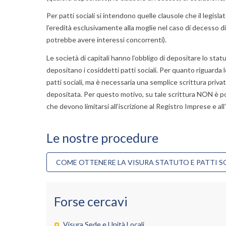
Per
patti sociali
si intendono quelle clausole che il legislat
l’eredità esclusivamente alla moglie nel caso di decesso di 
potrebbe avere interessi concorrenti).
Le
società di capitali
hanno l’obbligo di depositare lo
stat
depositano i cosiddetti
patti sociali
. Per quanto riguarda 
patti sociali, ma è necessaria una semplice scrittura pri
depositata. Per questo motivo, su tale scrittura NON è pos
che devono limitarsi all’iscrizione al
Registro Imprese
e all
Le nostre procedure
COME OTTENERE LA VISURA STATUTO E PATTI S
Forse cercavi
Visura Sede e Unità Locali