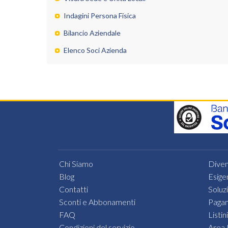
Indagini Persona Fisica
Bilancio Aziendale
Elenco Soci Azienda
Chi Siamo
Diven
Blog
Esige
Contatti
Soluz
Sconti e Abbonamenti
Pagam
FAQ
Listini
Condizioni del servizio
Area 