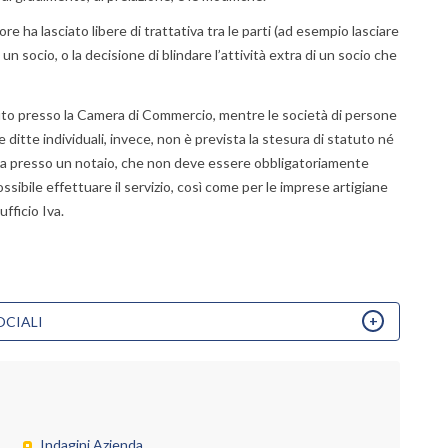
ore ha lasciato libere di trattativa tra le parti (ad esempio lasciare
un socio, o la decisione di blindare l’attività extra di un socio che
uto
presso la
Camera di Commercio
, mentre le
società di persone
le
ditte individuali
, invece, non è prevista la stesura di statuto né
vata presso un notaio, che non deve essere obbligatoriamente
sibile effettuare il servizio, così come per le imprese artigiane
’ufficio Iva.
Per
OCIALI
ricever
la
Visura
Statut
e
Indagini Azienda