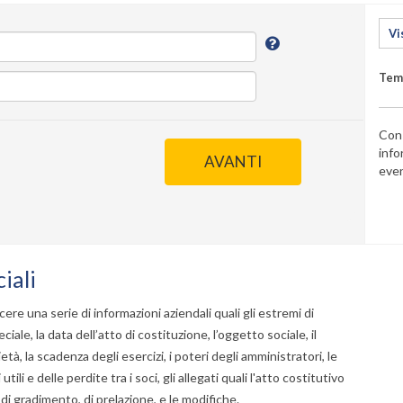
Vi
Temp
Con
inf
AVANTI
even
iali
re una serie di informazioni aziendali quali gli estremi di
ciale, la data dell’atto di costituzione, l’oggetto sociale, il
tà, la scadenza degli esercizi, i poteri degli amministratori, le
utili e delle perdite tra i soci, gli allegati quali l'atto costitutivo
 di gradimento, di prelazione, e le modifiche.