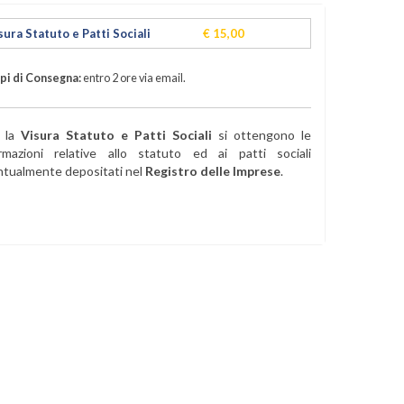
sura Statuto e Patti Sociali
€ 15,00
i di Consegna:
entro 2 ore via email.
 la
Visura Statuto e Patti Sociali
si ottengono le
ormazioni relative allo statuto ed ai patti sociali
tualmente depositati nel
Registro delle Imprese
.