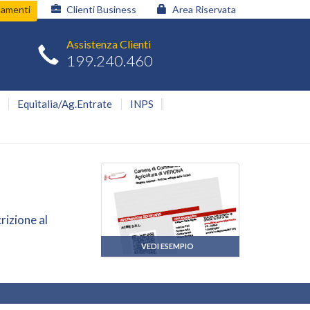
namenti
Clienti Business
Area Riservata
Assistenza Clienti
199.240.460
Equitalia/Ag.Entrate
INPS
rizione al
VEDI ESEMPIO