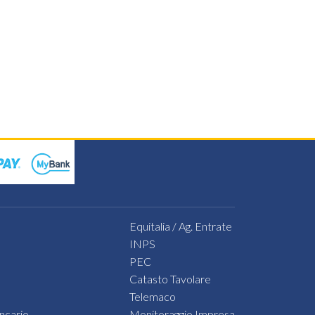
ario
posito
ta
nazione,
Equitalia / Ag. Entrate
INPS
PEC
Catasto Tavolare
Telemaco
ncario
Monitoraggio Impresa