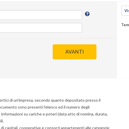
Vi
Temp
AVANTI
ertici di un'impresa, secondo quanto depositato presso il
documento sono presenti l'elenco ed il numero degli
ad informazioni su cariche e poteri (data atto di nomina, durata,
li.
di capitali, cooperative e consorzi appartenenti alle categorie