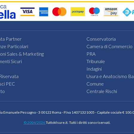
Iva,
la
ragione
sociale,
la
Provinc
ta Partner
Conservatoria
ed
nze Particolari
Camera di Commercio
il
ioni Sales & Marketing
PRA
Comun
enti Sicuri
Tribunale
relativi
Indagini
all'impr
Riservata
Usura e Anatocismo Ba
di
sci PEC
Comune
interes
sto
Centrale Rischi
Via Emanuele Pessagno - 3 00122 Roma - P.Iva 14071321005 - Capitale sociale € 100.00
© 2004/2026
TuttoVisure.it. Tutti i diritti sono riservati.