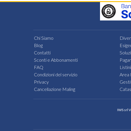
Chi Siamo
Diven
Blog
Esige
Contatti
Soluz
Sconti e Abbonamenti
Pagam
FAQ
Listini
Condizioni del servizio
Area 
Privacy
Gesti
Cancellazione Maling
Cata
IWS srl 