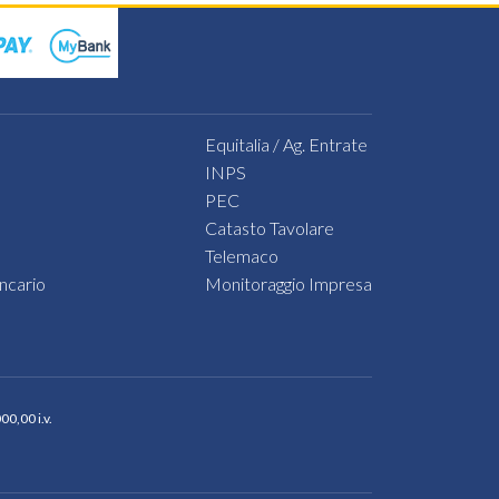
ia
Equitalia / Ag. Entrate
INPS
PEC
e
Catasto Tavolare
Telemaco
esa
ncario
Monitoraggio Impresa
se.
0,00 i.v.