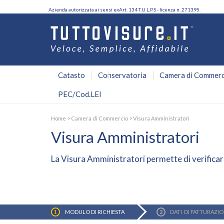
Azienda autorizzata ai sensi exArt. 134 T.U.L.P.S - licenza n. 271395.
Catasto
Conservatoria
Camera di Commerc
PEC/Cod.LEI
Home
>
Camera di Commercio
>
Visura Amministratori
Visura Amministratori
La
Visura Amministratori
permette di verificare
MODULO DI
RICHIESTA
DATI
DI FATTURAZI