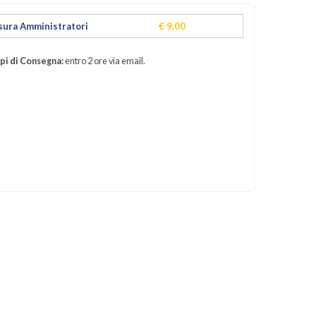
sura Amministratori
€ 9,00
i di Consegna:
entro 2 ore via email.