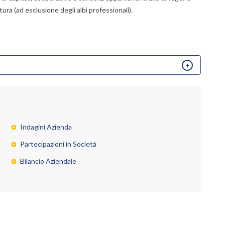
tura (ad esclusione degli albi professionali).
Il
docum
si
può
ottene
se
Indagini Azienda
si
conosc
Partecipazioni in Società
il
Bilancio Aziendale
codice
fiscale
e/o
la
partita