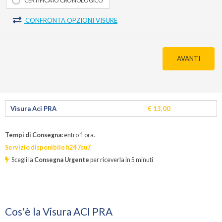
CERTIFICATO CRONOLOGICO
CONFRONTA OPZIONI VISURE
AVANTI
Visura Aci PRA
€ 13,00
Tempi di Consegna:
entro 1 ora.
Servizio disponibile h24 7su7
Scegli la
Consegna Urgente
per riceverla in
5
minuti
Cos'è la Visura ACI PRA