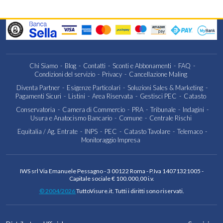
T
il
C
C
L
r
Chi Siamo
Blog
Contatti
Sconti e Abbonamenti
FAQ
i
Condizioni del servizio
Privacy
Cancellazione Maling
il
Diventa Partner
Esigenze Particolari
Soluzioni Sales & Marketing
c
Pagamenti Sicuri
Listini
Area Riservata
Gestisci PEC
Catasto
p
Conservatoria
Camera di Commercio
PRA
Tribunale
Indagini
l
Usura e Anatocismo Bancario
Comune
Centrale Rischi
t
d
Equitalia / Ag. Entrate
INPS
PEC
Catasto Tavolare
Telemaco
Monitoraggio Impresa
P
L
d
r
IWS srl Via Emanuele Pessagno - 3 00122 Roma - P.Iva 14071321005 -
Capitale sociale € 100.000,00 i.v.
d
t
© 2004/2026
TuttoVisure.it. Tutti i diritti sono riservati.
a
ti
v