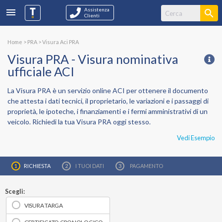
Assistenza
Clienti
Home
>
PRA
>
Visura Aci PRA
Visura PRA - Visura nominativa
ufficiale ACI
La
Visura PRA
è un servizio online ACI per ottenere il documento
che attesta i dati tecnici, il proprietario, le variazioni e i passaggi di
proprietà, le ipoteche, i finanziamenti e i fermi amministrativi di un
veicolo. Richiedi la tua Visura PRA oggi stesso.
Vedi Esempio
RICHIESTA
I TUOI
DATI
PAGAMENTO
Scegli:
VISURA TARGA