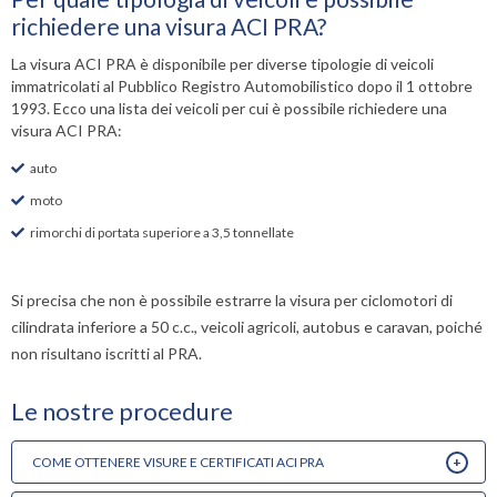
richiedere una visura ACI PRA?
La visura ACI PRA è disponibile per diverse tipologie di veicoli
immatricolati al Pubblico Registro Automobilistico dopo il 1 ottobre
1993. Ecco una lista dei veicoli per cui è possibile richiedere una
visura ACI PRA:
auto
moto
rimorchi di portata superiore a 3,5 tonnellate
Si precisa che non è possibile estrarre la visura per ciclomotori di
cilindrata inferiore a 50 c.c., veicoli agricoli, autobus e caravan, poiché
non risultano iscritti al PRA.
Le nostre procedure
Richiedendo il
Certificato Cronologico su Targa
è possibile
verificare
Con la
Visura Targa
si possono reperire tutti i dati (tecnici) del
L
tutti i dettagli dei passaggi di proprietà
di un veicolo in ordine
veicolo e dell'attuale proprietario, oltre alle eventuali
ipoteche
COME OTTENERE VISURE E CERTIFICATI ACI PRA
r
cronologico. Per ogni trascrizione sono evidenziati l'anno, il tipo
presenti
e alle informazioni relative a
finanziamenti
,
fermi
d