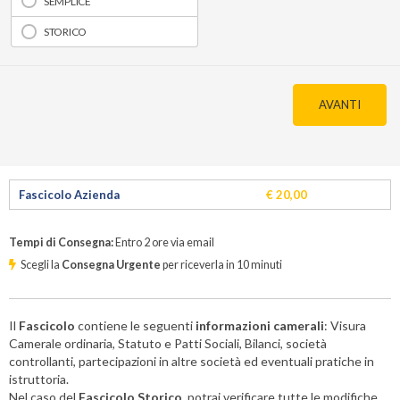
SEMPLICE
STORICO
AVANTI
Fascicolo Azienda
€ 20,00
Tempi di Consegna:
Entro 2 ore via email
Scegli la
Consegna Urgente
per riceverla in
10
minuti
Il
Fascicolo
contiene le seguenti
informazioni camerali
: Visura
Camerale ordinaria, Statuto e Patti Sociali, Bilanci, società
controllanti, partecipazioni in altre società ed eventuali pratiche in
istruttoria.
Nel caso del
Fascicolo Storico
, potrai verificare tutte le modifiche