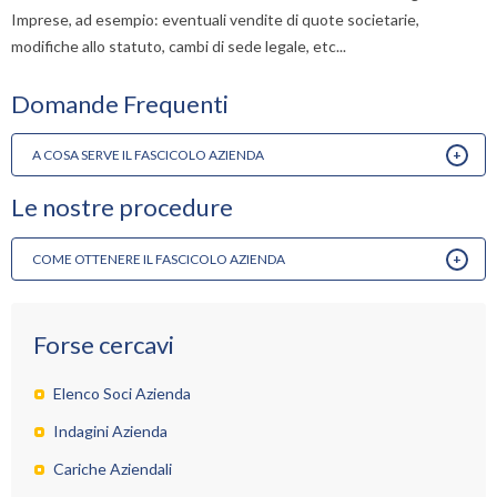
Imprese
, ad esempio: eventuali vendite di quote societarie,
modifiche allo statuto, cambi di sede legale, etc...
Domande Frequenti
T
A COSA SERVE IL FASCICOLO AZIENDA
il
f
Le nostre procedure
è
p
P
i
COME OTTENERE IL FASCICOLO AZIENDA
o
i
il
m
f
i
s
l
Forse cercavi
s
s
s
c
Elenco Soci Azienda
d
si
p
è
Indagini Azienda
c
r
d
Cariche Aziendali
il
c
s