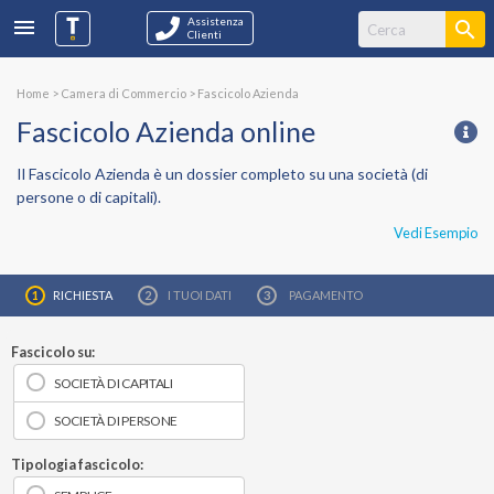
Assistenza
Clienti
Home
>
Camera di Commercio
>
Fascicolo Azienda
Fascicolo Azienda online
Il
Fascicolo Azienda
è un dossier completo su una società (di
persone o di capitali).
Vedi Esempio
RICHIESTA
I TUOI
DATI
PAGAMENTO
Fascicolo su:
SOCIETÀ DI CAPITALI
SOCIETÀ DI PERSONE
Tipologia fascicolo: