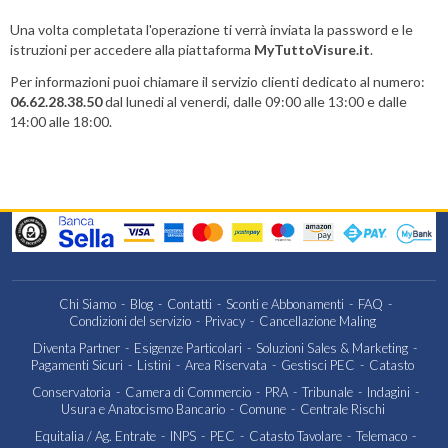
Una volta completata l'operazione ti verrà inviata la password e le
istruzioni per accedere alla piattaforma
MyTuttoVisure.it
.
Per informazioni puoi chiamare il servizio clienti dedicato al numero:
06.62.28.38.50
dal lunedi al venerdi, dalle 09:00 alle 13:00 e dalle
14:00 alle 18:00.
Chi Siamo
Blog
Contatti
Sconti e Abbonamenti
FAQ
Condizioni del servizio
Privacy
Cancellazione Maling
Diventa Partner
Esigenze Particolari
Soluzioni Sales & Marketing
Pagamenti Sicuri
Listini
Area Riservata
Gestisci PEC
Catasto
Conservatoria
Camera di Commercio
PRA
Tribunale
Indagini
Usura e Anatocismo Bancario
Comune
Centrale Rischi
Equitalia / Ag. Entrate
INPS
PEC
Catasto Tavolare
Telemaco