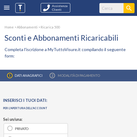
Assistenza
Clienti
Home
>
Abbonamenti
> Ricarica 500
Sconti e Abbonamenti Ricaricabili
Completa l'iscrizione a MyTuttoVisure.it compilando il seguente
form:
DATI ANAGRAFICI
MODALITÀ DI PAGAMENTO
INSERISCI I TUOI DATI:
PER L'APERTURA DELL'ACCOUNT
Sei un/una:
PRIVATO