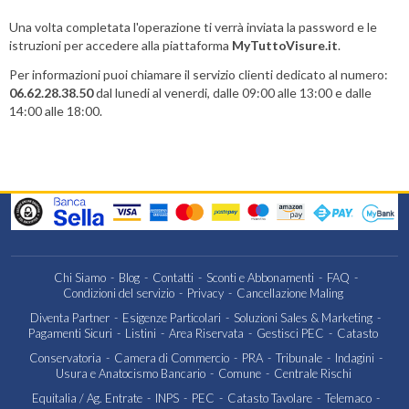
Una volta completata l'operazione ti verrà inviata la password e le
istruzioni per accedere alla piattaforma
MyTuttoVisure.it
.
Per informazioni puoi chiamare il servizio clienti dedicato al numero:
06.62.28.38.50
dal lunedi al venerdi, dalle 09:00 alle 13:00 e dalle
14:00 alle 18:00.
Chi Siamo
Blog
Contatti
Sconti e Abbonamenti
FAQ
Condizioni del servizio
Privacy
Cancellazione Maling
Diventa Partner
Esigenze Particolari
Soluzioni Sales & Marketing
Pagamenti Sicuri
Listini
Area Riservata
Gestisci PEC
Catasto
Conservatoria
Camera di Commercio
PRA
Tribunale
Indagini
Usura e Anatocismo Bancario
Comune
Centrale Rischi
Equitalia / Ag. Entrate
INPS
PEC
Catasto Tavolare
Telemaco