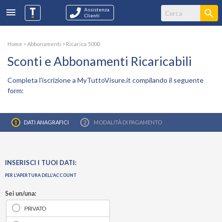
Assistenza
Clienti
Home
>
Abbonamenti
> Ricarica 5000
Sconti e Abbonamenti Ricaricabili
Completa l'iscrizione a MyTuttoVisure.it compilando il seguente
form:
DATI ANAGRAFICI
MODALITÀ DI PAGAMENTO
INSERISCI I TUOI DATI:
PER L'APERTURA DELL'ACCOUNT
Sei un/una:
PRIVATO