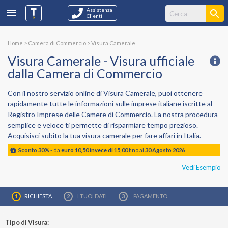
Assistenza
Clienti
Home
>
Camera di Commercio
>
Visura Camerale
Visura Camerale - Visura ufficiale
dalla Camera di Commercio
Con il nostro servizio online di
Visura Camerale
, puoi ottenere
rapidamente tutte le informazioni sulle imprese italiane iscritte al
Registro Imprese delle Camere di Commercio
. La nostra procedura
semplice e veloce ti permette di risparmiare tempo prezioso.
Acquisisci subito la tua visura camerale per fare affari in Italia.
Sconto 30%
- da
euro 10,50 invece di 15,00
fino al
30 Agosto 2026
Vedi Esempio
RICHIESTA
I TUOI
DATI
PAGAMENTO
Tipo di Visura: