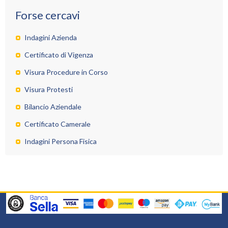
f
Forse cercavi
g
la
d
Indagini Azienda
la
Certificato di Vigenza
s
l
Visura Procedure in Corso
e
il
Visura Protesti
c
Bilancio Aziendale
f
A
Certificato Camerale
a
n
Indagini Persona Fisica
p
u
s
v
e
e
d
r