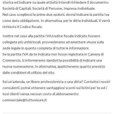
d
storica ed indicare su quale attività intendi richiedere il documento:
V
Società di Capitali, Società di Persone, Impresa Individuale.
C
Nel caso scegliessi le prime due opzioni, dovrai indicare la partita Iva
p
come dato obbligatorio. In alternativa, per le ditte individuali, ti verrà
o
r
richiesto il Codice fiscale.
t
Inoltre nel caso alla partita IVA/codice fiscale indicato fossero
l
i
collegate più unità locali, provvederemo ad emettere visura sulla
n
sede legale in quanto completa di tutte le informazioni.
p
Se la partita IVA da te indicata non fosse registrata in Camera di
v
Commercio, ti informeremo dandoti la possibilità di indicare una
l
nuova numerazione. In alternativa, applicheremo quanto previsto
d
il
dalle condizioni di utilizzo del sito.
t
Sei un’azienda, un libero professionista o una ditta? Contatta i nostri
d
a
consulenti, potrai ottenere vantaggiosi sconti sui listini per te ed i
s
tuoi clienti senza nessun costo di abbonamento:
i
commerciale@tuttovisure.it
d
a
la