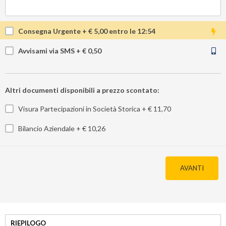
Consegna Urgente + €
5,00
entro le
12:54
Avvisami via SMS + €
0,50
Altri documenti disponibili a prezzo scontato:
Visura Partecipazioni in Società Storica
+ €
11,70
Bilancio Aziendale
+ €
10,26
AVANTI
RIEPILOGO