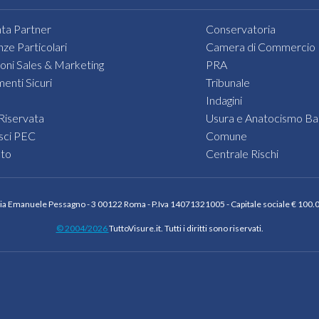
di
usurari
interes
ta Partner
Conservatoria
ed
ed
nze Particolari
Camera di Commercio
anatocis
il
ioni Sales & Marketing
PRA
In
numer
enti Sicuri
Tribunale
tal
di
Indagini
modo
conti
Riservata
Usura e Anatocismo Ba
si
da
sci PEC
Comune
potrà
analizza
sto
Centrale Rischi
stimare
Il
anche
nostro
non
staff
Via Emanuele Pessagno - 3 00122 Roma - P.Iva 14071321005 - Capitale sociale € 100.00
in
operati
presen
© 2004/2026
TuttoVisure.it. Tutti i diritti sono riservati.
richied
di
poi
illeciti,
la
l'ammo
produz
dell'ev
degli
somma
estratt