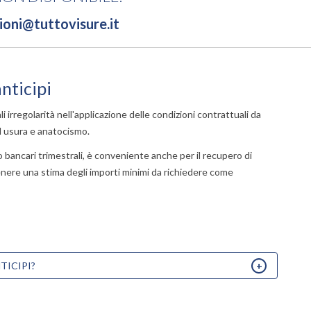
ioni@tuttovisure.it
anticipi
i irregolarità nell'applicazione delle condizioni contrattuali da
d
usura
e
anatocismo
.
to bancari trimestrali, è conveniente anche per il recupero di
nere una stima degli importi minimi da richiedere come
L'analisi
TICIPI?
econom
avviata
da