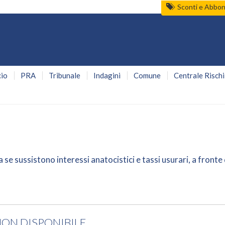
Sconti e Abbo
io
PRA
Tribunale
Indagini
Comune
Centrale Rischi
ca se sussistono
interessi anatocistici
e
tassi usurari
, a fronte 
N DISPONIBILE.