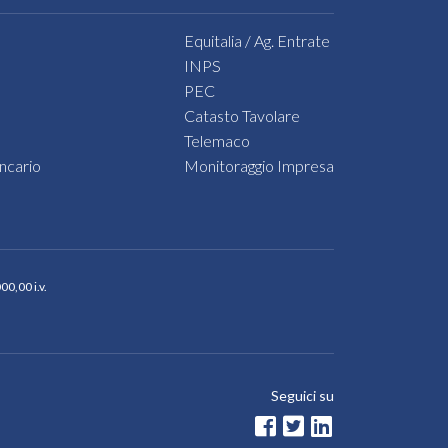
se,
Equitalia / Ag. Entrate
INPS
tici.
PEC
o
Catasto Tavolare
Telemaco
ncario
Monitoraggio Impresa
re.
,
0,00 i.v.
vo
za
erà
ntare
ione
Seguici su
entuale
i