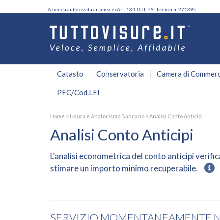
Azienda autorizzata ai sensi exArt. 134 T.U.L.P.S - licenza n. 271395.
Catasto
Conservatoria
Camera di Commerc
PEC/Cod.LEI
Home
>
Usura e Anatocismo Bancario
>
Analisi Conto Anticipi
Analisi Conto Anticipi
L'
analisi econometrica
del conto anticipi verifi
stimare un importo minimo recuperabile.
SERVIZIO MOMENTANEAMENTE NO